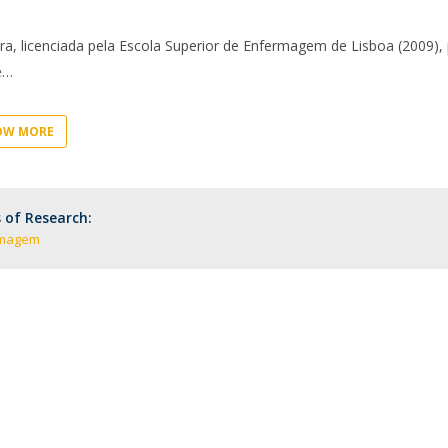
Eventos
Projetos desenvolvidos
C
ra, licenciada pela Escola Superior de Enfermagem de Lisboa (2009),
e
OW MORE
 of Research:
rmagem