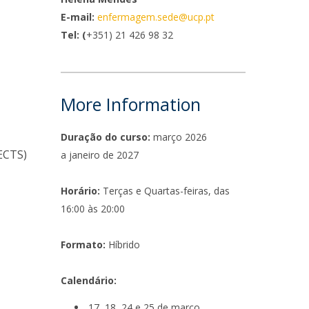
E-mail:
enfermagem.sede@ucp.pt
ontactos
Tel: (
+351) 21 426 98 32
More Information
Duração do curso:
março 2026
 ECTS)
a janeiro de 2027
Horário:
Terças e Quartas-feiras, das
16:00 às 20:00
Formato:
Híbrido
Calendário:
17, 18, 24 e 25 de março