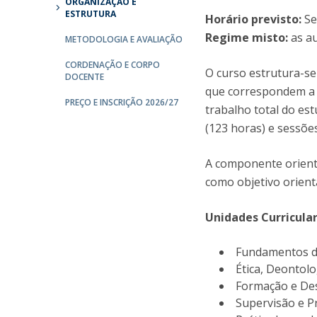
ORGANIZAÇÃO E
ESTRUTURA
Horário previsto:
Se
Regime misto:
as a
METODOLOGIA E AVALIAÇÃO
CORDENAÇÃO E CORPO
O curso estrutura-s
DOCENTE
que correspondem a 
PREÇO E INSCRIÇÃO 2026/27
trabalho total do es
(123 horas) e sessões
A componente orienta
como objetivo orienta
Unidades Curricular
Fundamentos d
Ética, Deontol
Formação e Des
Supervisão e P