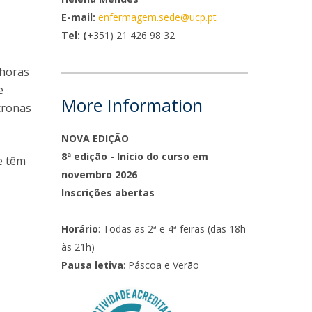
E-mail:
enfermagem.sede@ucp.pt
ontactos
Tel: (
+351) 21 426 98 32
 horas
e
More Information
cronas
NOVA EDIÇÃO
8ª edição - Início do curso em
e têm
novembro 2026
Inscrições abertas
Horário
: Todas as 2ª e 4ª feiras (das 18h
às 21h)
Pausa letiva
: Páscoa e Verão