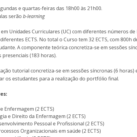
Eventos
gundas e quartas-feiras das 18h00 às 21h00.
Projetos desenvolvidos
C
ulas serão
b-learning
e em Unidades Curriculares (UC) com diferentes números de
diferentes ECTS. No total o Curso tem 32 ECTS, com 800h d
tudante. A componente teórica concretiza-se em sessões sín
 presenciais (183 horas).
ção tutorial concretiza-se em sessões síncronas (6 horas) 
r os estudantes para a realização do portfólio final.
es:
e Enfermagem (2 ECTS)
ogia e Direito da Enfermagem (2 ECTS)
envolvimento Pessoal e Profissional (2 ECTS)
rocessos Organizacionais em saúde (2 ECTS)