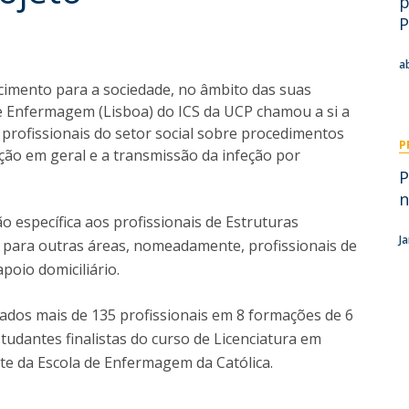
p
Eventos
P
Projetos desenvolvidos
C
a
cimento para a sociedade, no âmbito das suas
 de Enfermagem (Lisboa) do ICS da UCP chamou a si a
profissionais do setor social sobre procedimentos
P
ção em geral e a transmissão da infeção por
P
n
o específica aos profissionais de Estruturas
J
o para outras áreas, nomeadamente, profissionais de
apoio domiciliário.
dos mais de 135 profissionais em 8 formações de 6
studantes finalistas do curso de Licenciatura em
e da Escola de Enfermagem da Católica.