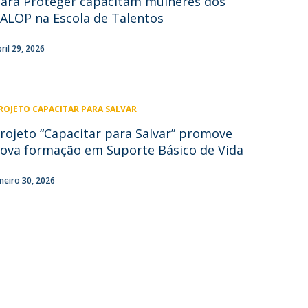
ara Proteger capacitam mulheres dos
ALOP na Escola de Talentos
ontactos
bril 29, 2026
ROJETO CAPACITAR PARA SALVAR
rojeto “Capacitar para Salvar” promove
ova formação em Suporte Básico de Vida
aneiro 30, 2026