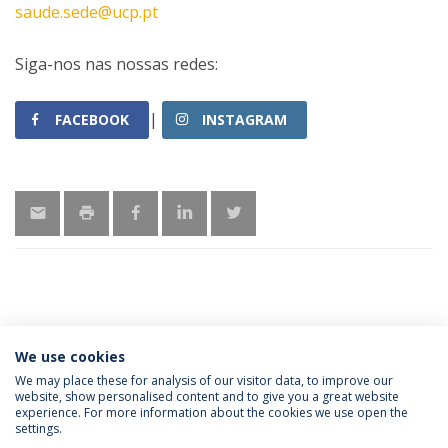
saude.sede@ucp.pt
Siga-nos nas nossas redes:
|
FACEBOOK
INSTAGRAM
ÚLTIMAS NOTÍCIAS
We use cookies
We may place these for analysis of our visitor data, to improve our
website, show personalised content and to give you a great website
experience. For more information about the cookies we use open the
Política de Privacidade
Termos e Condições
settings.
Direitos do Titular dos Dados