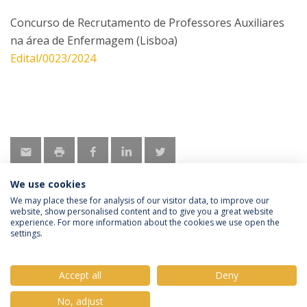
Concurso de Recrutamento de Professores Auxiliares
na área de Enfermagem (Lisboa)
Edital/0023/2024
We use cookies
We may place these for analysis of our visitor data, to improve our
website, show personalised content and to give you a great website
experience. For more information about the cookies we use open the
Política de Privacidade
Termos e Condições
settings.
Direitos do Titular dos Dados
Accept all
Deny
No, adjust