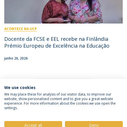
ACONTECE NA UCP
Docente da FCSE e EEL recebe na Finlândia
Prémio Europeu de Excelência na Educação
junho 26, 2026
1
We use cookies
We may place these for analysis of our visitor data, to improve our
website, show personalised content and to give you a great website
experience. For more information about the cookies we use open the
Política de Privacidade
Termos e Condições
settings.
Direitos do Titular dos Dados
Accept all
Deny