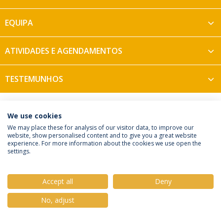
EQUIPA
ATIVIDADES E AGENDAMENTOS
TESTEMUNHOS
We use cookies
We may place these for analysis of our visitor data, to improve our
Política de Privacidade
Termos e Condições
website, show personalised content and to give you a great website
Direitos do Titular dos Dados
experience. For more information about the cookies we use open the
settings.
Accept all
Deny
© 2026 Universidade Católica Portuguesa
No, adjust