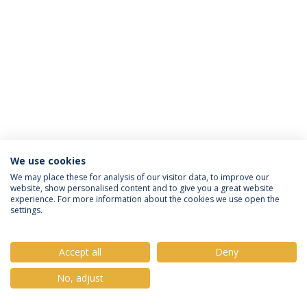
We use cookies
Política de Privacidade
Termos e Condições
We may place these for analysis of our visitor data, to improve our
website, show personalised content and to give you a great website
Direitos do Titular dos Dados
experience. For more information about the cookies we use open the
settings.
Accept all
Deny
© 2026 Universidade Católica Portuguesa
No, adjust