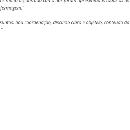
ra e muito organizada como nos foram apresentados todos os t
Eventos
enfermagem.”
Projetos desenvolvidos
C
suntos, boa coordenação, discurso claro e objetivo, conteúdo da
.”