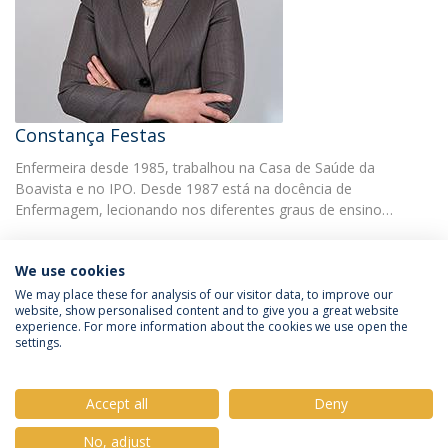
Constança Festas
Enfermeira desde 1985, trabalhou na Casa de Saúde da
Boavista e no IPO. Desde 1987 está na docência de
Enfermagem, lecionando nos diferentes graus de ensino…
We use cookies
We may place these for analysis of our visitor data, to improve our
website, show personalised content and to give you a great website
experience. For more information about the cookies we use open the
Política de Privacidade
Termos e Condições
settings.
Direitos do Titular dos Dados
Accept all
Deny
No, adjust