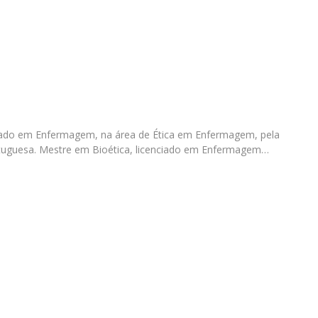
Eventos
Projetos desenvolvidos
C
ado em Enfermagem, na área de Ética em Enfermagem, pela
rtuguesa. Mestre em Bioética, licenciado em Enfermagem…