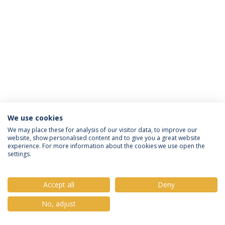
We use cookies
Política de Privacidade
Termos e Condições
We may place these for analysis of our visitor data, to improve our
website, show personalised content and to give you a great website
Direitos do Titular dos Dados
experience. For more information about the cookies we use open the
settings.
Accept all
Deny
© 2026 Universidade Católica Portuguesa
No, adjust