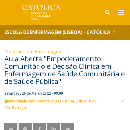
ESCOLA DE ENFERMAGEM (LISBOA) - CATÓLICA
Mestrado em Enfermagem
Aula Aberta "Empoderamento
Comunitário e Decisão Clínica em
Enfermagem de Saúde Comunitária e
de Saúde Pública"
Saturday , 26 de March 2022 - 09:00
Universidade Católica Portuguesa
Lisboa
Lisboa
1649-
Sho
023
Portugal
map