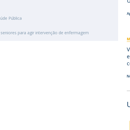
U
Eventos
Projetos desenvolvidos
C
A
úde Pública
os seniores para agir intervenção de enfermagem
M
V
e
c
N