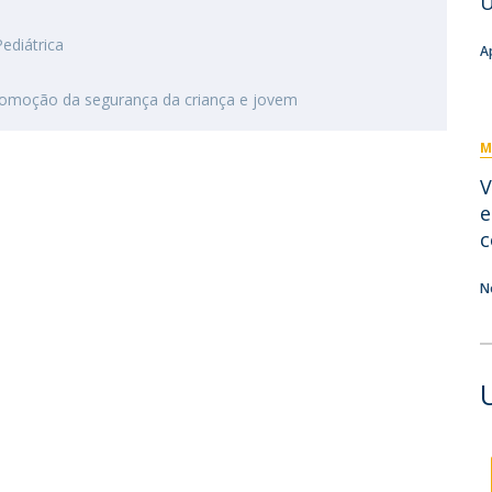
U
Eventos
Projetos desenvolvidos
C
ediátrica
A
promoção da segurança da criança e jovem
M
V
e
c
N