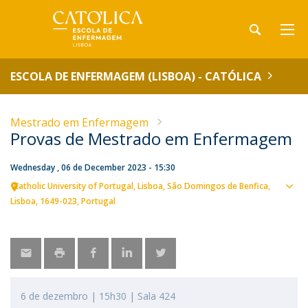
ESCOLA DE ENFERMAGEM (LISBOA) - CATÓLICA
Mestrado em Enfermagem
Provas de Mestrado em Enfermagem
Wednesday , 06 de December 2023 - 15:30
Catholic University of Portugal
Lisboa
São Domingos de Benfica,
Sho
Lisboa
1649-023
Portugal
map
6 de dezembro | 15h30 | Sala 424