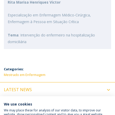
Rita Marisa Henriques Victor
Especialização em Enfermagem Médico-Cirúrgica,
Enfermagem à Pessoa em Situação Crítica
Tema
: Intervenção do enfermeiro na hospitalização
domiciliária
Categories:
Mestrado em Enfermagem
LATEST NEWS
UPCOMING EVENTS
We use cookies
We may place these for analysis of our visitor data, to improve our
website, show personalised content and to give you a great website