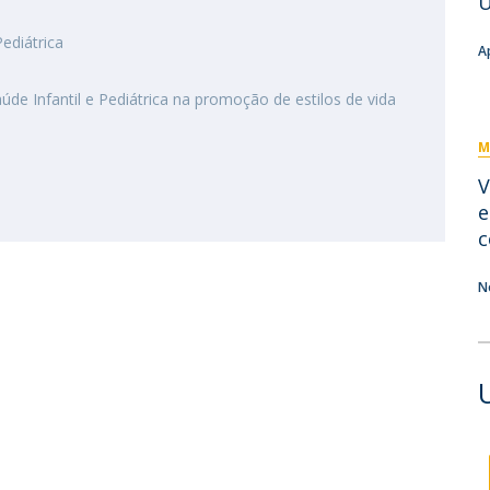
U
Eventos
Projetos desenvolvidos
C
ediátrica
A
úde Infantil e Pediátrica na promoção de estilos de vida
M
V
e
c
N