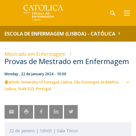
ESCOLA DE ENFERMAGEM (LISBOA) - CATÓLICA
Mestrado em Enfermagem
Provas de Mestrado em Enfermagem
Monday , 22 de January 2024 - 10:00
Catholic University of Portugal
Lisboa
São Domingos de Benfica,
Sho
Lisboa
1649-023
Portugal
map
22 de janeiro | 10h00 | Sala Timor