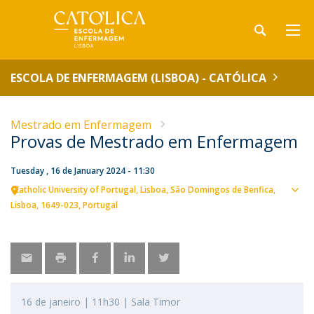
ESCOLA DE ENFERMAGEM (LISBOA) - CATÓLICA
Mestrado em Enfermagem
Provas de Mestrado em Enfermagem
Tuesday , 16 de January 2024 - 11:30
Catholic University of Portugal
Lisboa
São Domingos de Benfica,
Sho
Lisboa
1649-023
Portugal
map
16 de janeiro | 11h30 | Sala Timor