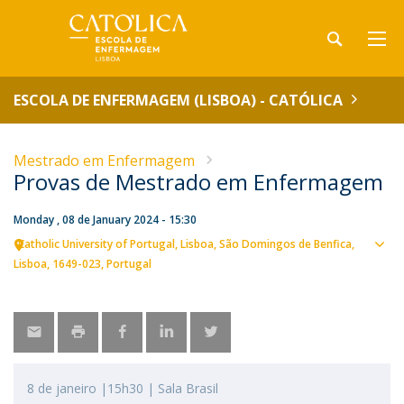
ESCOLA DE ENFERMAGEM (LISBOA) - CATÓLICA
Mestrado em Enfermagem
Provas de Mestrado em Enfermagem
Monday , 08 de January 2024 - 15:30
Catholic University of Portugal
Lisboa
São Domingos de Benfica,
Sho
Lisboa
1649-023
Portugal
map
8 de janeiro |15h30 | Sala Brasil