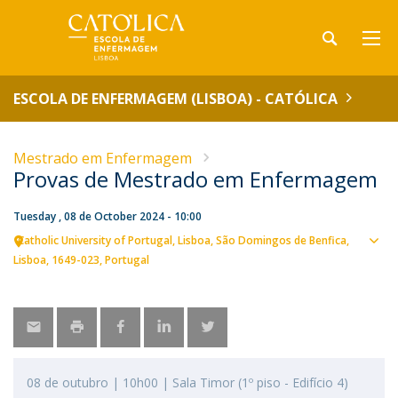
ESCOLA DE ENFERMAGEM (LISBOA) - CATÓLICA
Mestrado em Enfermagem
Provas de Mestrado em Enfermagem
Tuesday , 08 de October 2024 - 10:00
Catholic University of Portugal
Lisboa
São Domingos de Benfica,
Sho
Lisboa
1649-023
Portugal
map
08 de outubro | 10h00 | Sala Timor (1º piso - Edifício 4)