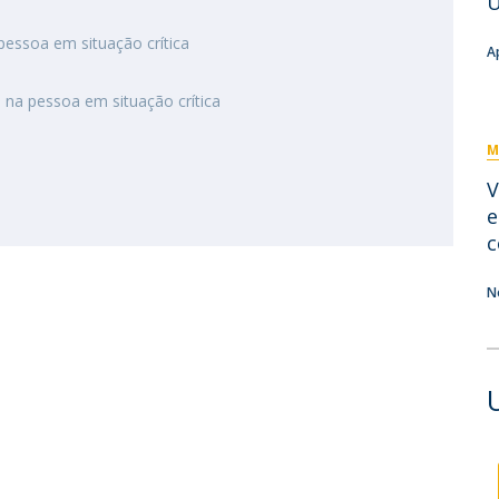
U
Eventos
Projetos desenvolvidos
C
essoa em situação crítica
A
 na pessoa em situação crítica
M
V
e
c
N