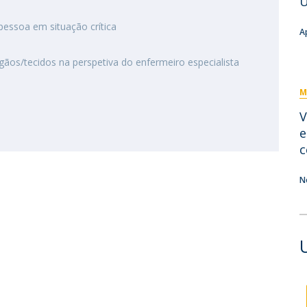
U
Eventos
Projetos desenvolvidos
C
essoa em situação crítica
A
rgãos/tecidos na perspetiva do enfermeiro especialista
M
V
e
c
N