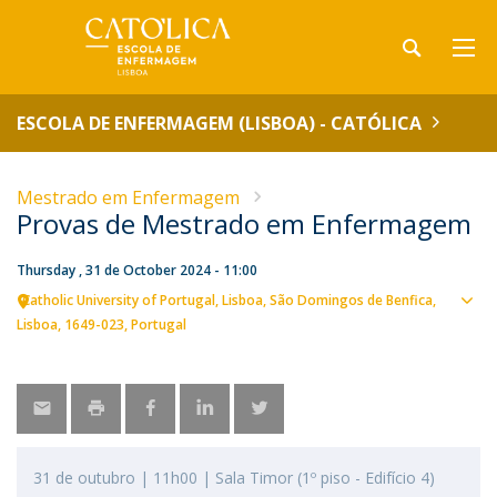
ESCOLA DE ENFERMAGEM (LISBOA) - CATÓLICA
Mestrado em Enfermagem
Provas de Mestrado em Enfermagem
Thursday , 31 de October 2024 - 11:00
Catholic University of Portugal
Lisboa
São Domingos de Benfica,
Sho
Lisboa
1649-023
Portugal
map
31 de outubro | 11h00 | Sala Timor (1º piso - Edifício 4)