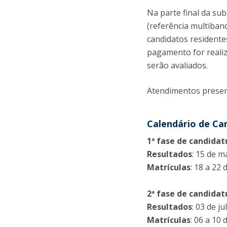
Na parte final da su
(referência multiban
candidatos residente
pagamento for reali
serão avaliados.
Atendimentos presen
Calendário de Ca
1ª fase de candidat
Resultados
: 15 de m
Matrículas
: 18 a 22
2ª fase de candidat
Resultados
: 03 de j
Matrículas
: 06 a 10 