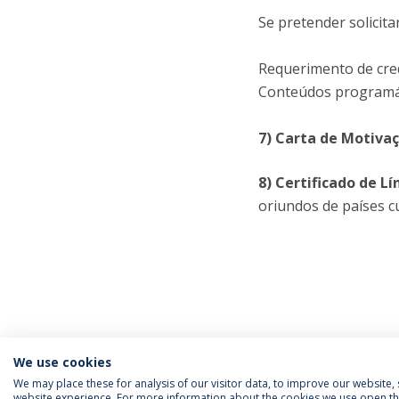
Se pretender solicita
Requerimento de cred
Conteúdos programáti
7) Carta de Motiva
8) Certificado de L
oriundos de países cu
We use cookies
We may place these for analysis of our visitor data, to improve our website
website experience. For more information about the cookies we use open the