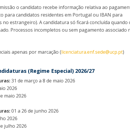
Eventos
bmissão o candidato recebe informação relativa ao pagamen
Projetos desenvolvidos
C
co para candidatos residentes em Portugal ou IBAN para
s no estrangeiro). A candidatura só ficará concluída quando 
zado. Processos incompletos ou sem pagamento associado 
ciais apenas por marcação (
licenciatura.enf.sede@ucp.pt
)
ndidaturas (Regime Especial) 2026/27
uras:
31 de março a 8 de maio 2026
aio 2026
 de maio 2026
uras:
01 a 26 de junho 2026
ulho 2026
de julho 2026