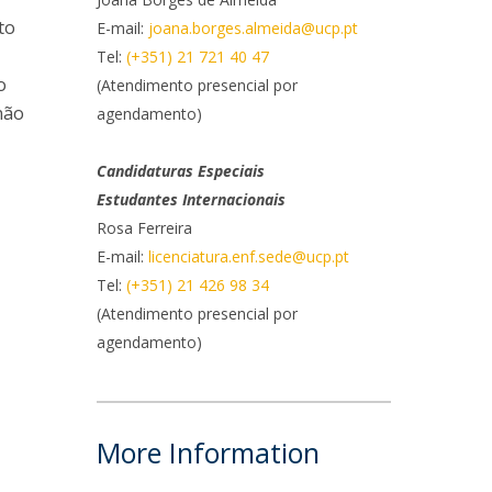
to
E-mail:
joana.borges.almeida@ucp.pt
ontactos
Tel:
(+351) 21 721 40 47
o
(Atendimento presencial por
não
agendamento)
Candidaturas Especiais
Estudantes Internacionais
Rosa Ferreira
E-mail:
licenciatura.enf.sede@ucp.pt
Tel:
(+351) 21 426 98 34
(Atendimento presencial por
agendamento)
More Information