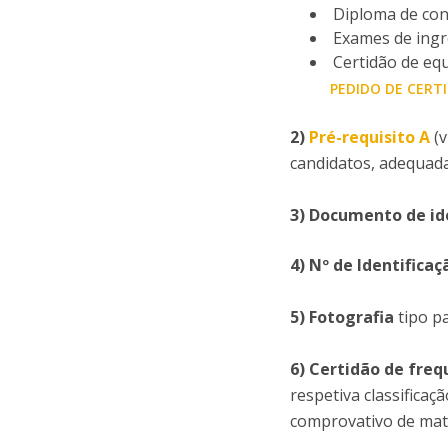
Diploma de con
Exames de ingr
Certidão de eq
PEDIDO DE CERT
2)
Pré-requisito A
(v
candidatos, adequada
3) D
ocumento de id
4)
Nº de Identificaç
5) Fotografia
tipo p
6)
Certidão de freq
respetiva classifica
comprovativo de matr