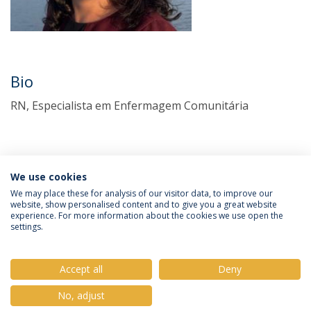
Bio
RN, Especialista em Enfermagem Comunitária
We use cookies
We may place these for analysis of our visitor data, to improve our
website, show personalised content and to give you a great website
experience. For more information about the cookies we use open the
Política de Privacidade
Termos e Condições
settings.
Direitos do Titular dos Dados
Accept all
Deny
No, adjust
© 2026 Universidade Católica Portuguesa