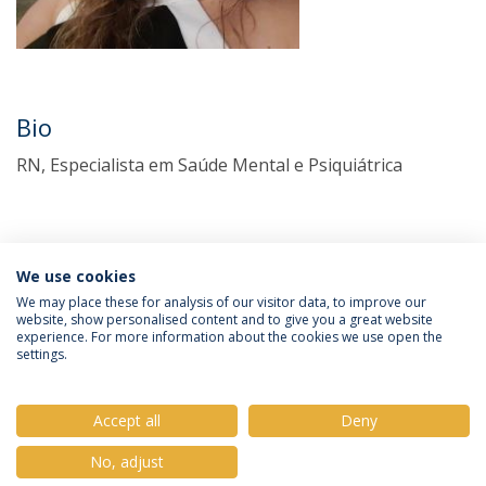
Bio
RN, Especialista em Saúde Mental e Psiquiátrica
We use cookies
We may place these for analysis of our visitor data, to improve our
website, show personalised content and to give you a great website
experience. For more information about the cookies we use open the
Política de Privacidade
Termos e Condições
settings.
Direitos do Titular dos Dados
Accept all
Deny
No, adjust
© 2026 Universidade Católica Portuguesa