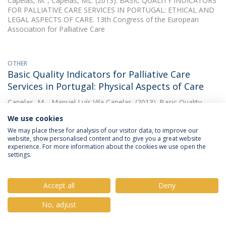
Capelas, M.
, Capelas, ML. (2013). BASIC QUALITY INDICATORS
FOR PALLIATIVE CARE SERVICES IN PORTUGAL: ETHICAL AND
LEGAL ASPECTS OF CARE. 13th Congress of the European
Association for Palliative Care
OTHER
Basic Quality Indicators for Palliative Care
Services in Portugal: Physical Aspects of Care
Capelas, M.
, Manuel Luís Vila Capelas. (2013). Basic Quality
Indicators for Palliative Care Services in Portugal: Physical
We use cookies
Aspects of Care. 13th World Congress of the European
Association for Palliative Care
We may place these for analysis of our visitor data, to improve our
website, show personalised content and to give you a great website
experience. For more information about the cookies we use open the
settings.
OTHER
Basic Quality Indicators for Palliative Care
Accept all
Deny
Services in Portugal: Physical Aspects of Care
Capelas, M.
(2013). Basic Quality Indicators for Palliative Care
No, adjust
Services in Portugal: Physical Aspects of Care. European Journal
of Palliative Care