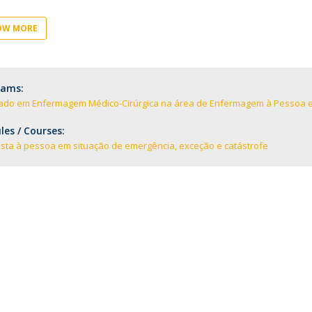
Eventos
Projetos desenvolvidos
C
OW MORE
rams:
ado em Enfermagem Médico-Cirúrgica na área de Enfermagem à Pessoa em
es / Courses:
sta à pessoa em situação de emergência, exceção e catástrofe