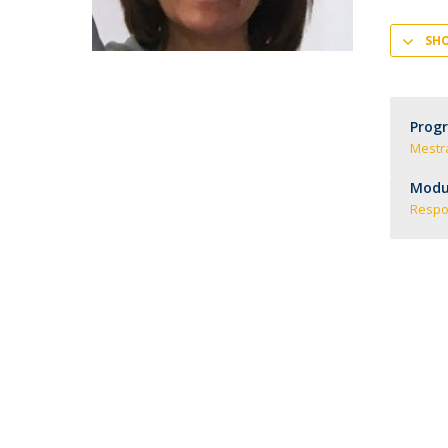
SH
Prog
Mestr
Modul
Respo