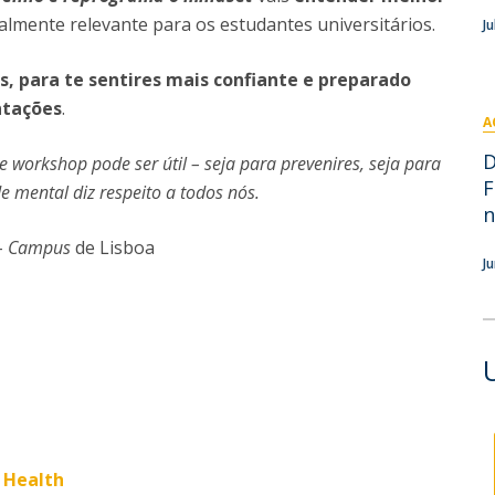
Eventos
almente relevante para os estudantes universitários.
J
Projetos desenvolvidos
C
s, para te sentires mais confiante e preparado
ntações
.
A
D
 workshop pode ser útil – seja para prevenires, seja para
F
 mental diz respeito a todos nós.
n
-
Campus
de Lisboa
J
 Health