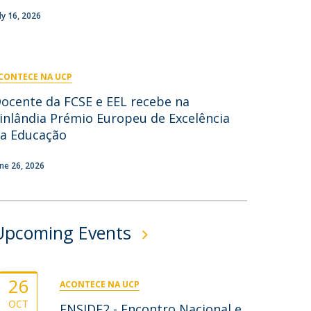
uly 16, 2026
ontactos
CONTECE NA UCP
ocente da FCSE e EEL recebe na
inlândia Prémio Europeu de Excelência
a Educação
une 26, 2026
Upcoming Events
26
ACONTECE NA UCP
OCT
ENSIDE2 - Encontro Nacional e