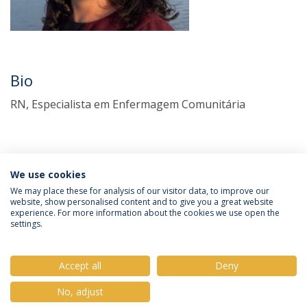
Bio
RN, Especialista em Enfermagem Comunitária
We use cookies
We may place these for analysis of our visitor data, to improve our
website, show personalised content and to give you a great website
experience. For more information about the cookies we use open the
Política de Privacidade
Termos e Condições
settings.
Direitos do Titular dos Dados
Accept all
Deny
No, adjust
© 2026 Universidade Católica Portuguesa