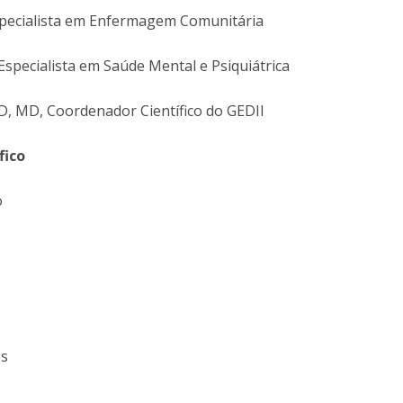
Eventos
Especialista em Enfermagem Comunitária
Projetos desenvolvidos
C
Especialista em Saúde Mental e Psiquiátrica
, MD, Coordenador Científico do GEDII
fico
o
es