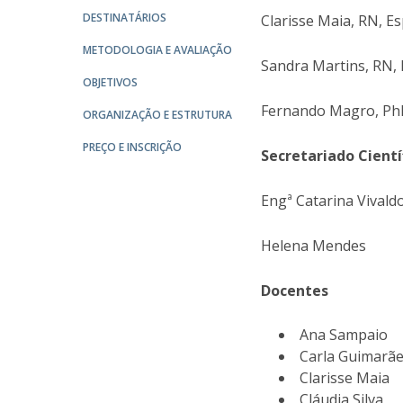
DESTINATÁRIOS
Clarisse Maia, RN, 
METODOLOGIA E AVALIAÇÃO
Sandra Martins, RN, 
OBJETIVOS
Fernando Magro, PhD
ORGANIZAÇÃO E ESTRUTURA
PREÇO E INSCRIÇÃO
Secretariado Cientí
Engª Catarina Vivald
Helena Mendes
Docentes
Ana Sampaio
Carla Guimarã
Clarisse Maia
Cláudia Silva