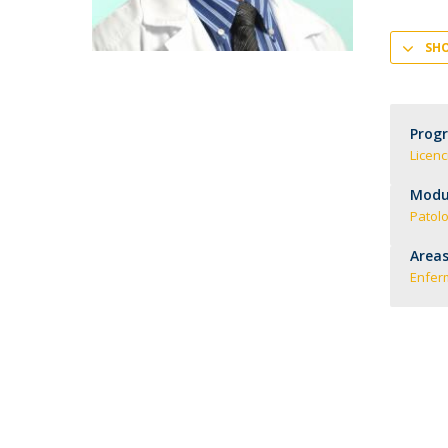
SH
Prog
Licen
Modul
Patolo
Areas
Enfe