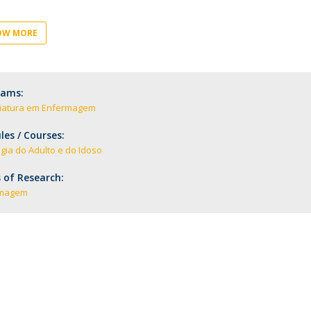
Eventos
Projetos desenvolvidos
C
OW MORE
rams:
ciatura em Enfermagem
es / Courses:
gia do Adulto e do Idoso
 of Research:
rmagem